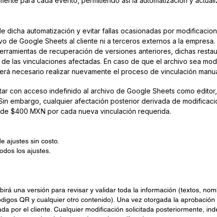
nte para cada evento, permitiendo así la automatización y actualiz
de dicha automatización y evitar fallas ocasionadas por modificacion
o de Google Sheets al cliente ni a terceros externos a la empresa.
ramientas de recuperación de versiones anteriores, dichas restau
 de las vinculaciones afectadas. En caso de que el archivo sea mod
será necesario realizar nuevamente el proceso de vinculación manua
ar con acceso indefinido al archivo de Google Sheets como editor, 
in embargo, cualquier afectación posterior derivada de modificaci
 de $400 MXN por cada nueva vinculación requerida.
e ajustes sin costo.
odos los ajustes.
cibirá una versión para revisar y validar toda la información (textos, no
ódigos QR y cualquier otro contenido). Una vez otorgada la aprobación 
ada por el cliente. Cualquier modificación solicitada posteriormente, i