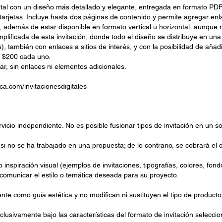
gital con un diseño más detallado y elegante, entregada en formato PD
 tarjetas. Incluye hasta dos páginas de contenido y permite agregar en
t, además de estar disponible en formato vertical u horizontal, aunque
lificada de esta invitación, donde todo el diseño se distribuye en un
s), también con enlaces a sitios de interés, y con la posibilidad de añ
e $200 cada uno.
ar, sin enlaces ni elementos adicionales.
ca.com/invitacionesdigitales
ervicio independiente. No es posible fusionar tipos de invitación en un s
 no se ha trabajado en una propuesta; de lo contrario, se cobrará el co
o inspiración visual (ejemplos de invitaciones, tipografías, colores, fo
 comunicar el estilo o temática deseada para su proyecto.
ente como guía estética y no modifican ni sustituyen el tipo de product
xclusivamente bajo las características del formato de invitación seleccio