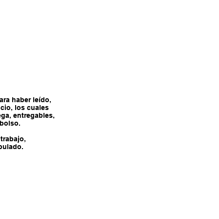
Monogramas y más
ara haber leído,
io, los cuales
ga, entregables,
mbolso.
trabajo,
pulado.