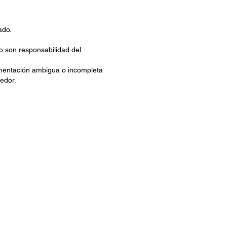
ado.
no son responsabilidad del
limentación ambigua o incompleta
eedor.