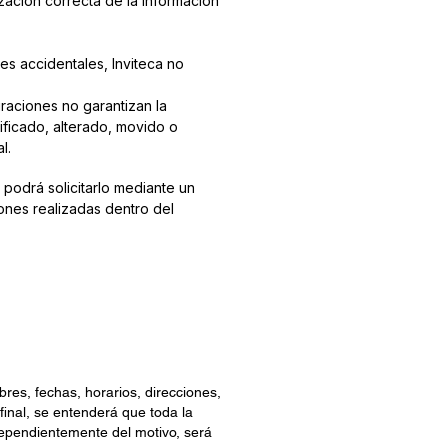
ación correcta de la información
es accidentales, Inviteca no
raciones no garantizan la
ificado, alterado, movido o
l.
podrá solicitarlo mediante un
ones realizadas dentro del
mbres, fechas, horarios, direcciones,
final, se entenderá que toda la
ndependientemente del motivo, será