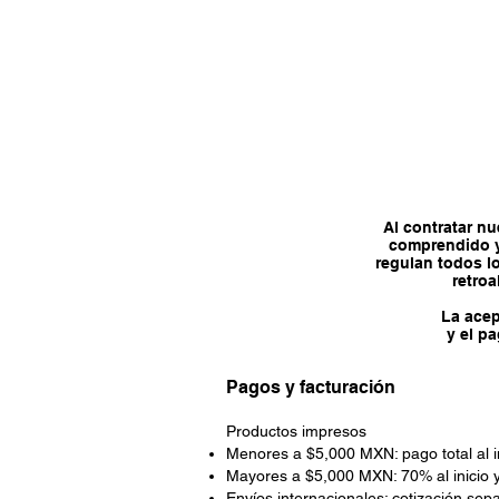
Inicio
Al contratar nu
comprendido y
regulan todos l
retroa
La acep
y el p
Pagos y facturación
Productos impresos
Menores a $5,000 MXN: pago total al in
Mayores a $5,000 MXN: 70% al inicio y
Envíos internacionales: cotización sep