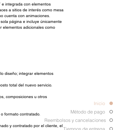
F e integrada con elementos
laces a sitios de interés como mesa
 no cuenta con animaciones.
a sola página e incluye únicamente
adir elementos adicionales como
olo diseño; integrar elementos
sto total del nuevo servicio.
ndos, composiciones u otros
Inicio
Método de pago
o o formato contratado.
Reembolsos y cancelaciones
nado y contratado por el cliente, el
Tiempos de entrega