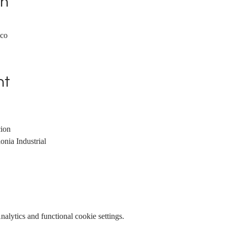
on
ico
nt
ion
onia Industrial
lytics and functional cookie settings.